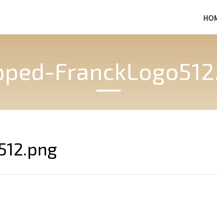
HO
pped-FranckLogo512
512.png