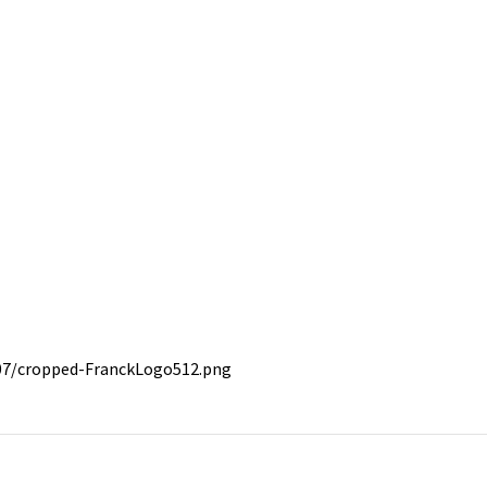
/07/cropped-FranckLogo512.png